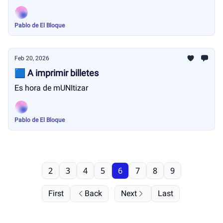
Pablo de El Bloque
Feb 20, 2026
🟦 A imprimir billetes
Es hora de mUNItizar
Pablo de El Bloque
2
3
4
5
6
7
8
9
First
Back
Next
Last