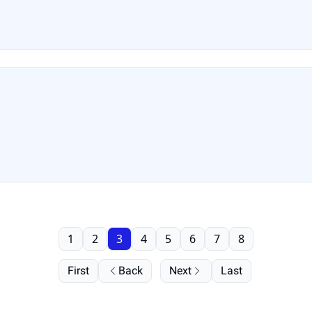
1
2
3
4
5
6
7
8
First
Back
Next
Last